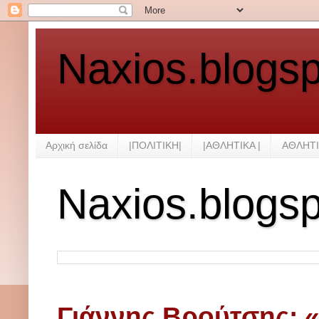
Naxios.blogs
Αρχική σελίδα
|ΠΟΛΙΤΙΚΗ|
|ΑΘΛΗΤΙΚΑ |
ΑΘΛΗΤΙ
Naxios.blogs
Γιάννης Βρούτσης: «